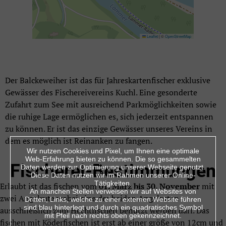
Leaflet
|
©
OpenStreetMap
Der Balckeweiher ist das für Jahreskartenfischer exklusive
Gewässer des Fischereivereins Kuchl. Eine gesonderte
Zufahrt zum See mit ausreichend Parkmöglichkeiten sowie
die ruhige Lage ermöglichen es, sich jederzeit entspannen
zu können. Er ist das einzige Gewässer unseres Vereins in
dem es möglich ist Reinanken zu fangen.
Wir nutzen Cookies und Pixel, um Ihnen eine optimale
Web-Erfahrung bieten zu können. Die so gesammelten
Fischerei-Bestimmungen
Daten werden zur Optimierung unserer Webseite genutzt.
Diese Daten nutzen wir im Rahmen unserer Online-
Tätigkeiten.
Erlaubt ist das fischen vom
01. März bis 30. November
mit
An manchen Stellen verweisen wir auf Websites von
zwei Angelrute wobei eine der beiden Angelruten
Dritten, Links, welche zu einer externen Website führen
sind blau hinterlegt und durch ein quadratisches Symbol
ausschließlich zum Hechtfischen benutzt werden darf. Das
mit Pfeil nach rechts oben gekennzeichnet.
fischen mit Köderfischen ist erst ab einer größe von 12cm und