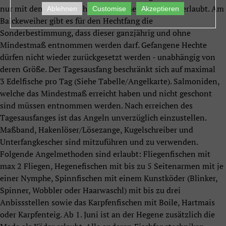
nur mit dem Balckeweiher entnommenen Fischen erlaubt. Am
Ablehnen
Customise
Akzeptieren
Balckeweiher gibt es für den Hechtfang die
Sonderbestimmung, dass dieser ganzjährig und ohne
Mindestmaß entnommen werden darf. Gefangene Hechte
dürfen nicht wieder zurückgesetzt werden - unabhängig von
deren Größe. Der Tagesausfang beschränkt sich auf maximal
3 Edelfische pro Tag (Siehe Tabelle/Angelkarte). Salmoniden,
welche das Mindestmaß erreicht haben und nicht geschont
sind müssen entnommen werden. Nach erreichen des
Tagesausfanges ist das Angeln unverzüglich einzustellen.
Maßband, Hakenlöser/Lösezange, Kugelschreiber und
Unterfangkescher sind mitzuführen und zu verwenden.
Folgende Angelmethoden sind erlaubt: Fliegenfischen mit
max 2 Fliegen, Hegenefischen mit bis zu 5 Seitenarmen mit je
einer Nymphe, Spinnfischen mit einem Kunstköder (Blinker,
Spinner, Wobbler oder Haarwaschl) mit bis zu drei
Anbissstellen sowie das Karpfenfischen mit Boile, Hartmais
oder Karpfenteig. Ab 1. Juni ist an der Hegene zusätzlich die